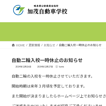
コ
ナ
ン
ビ
テ
ゲ
ン
ー
ツ
シ
へ
ョ
ス
ン
キ
に
HOME
更新情報
お知らせ
自動二輪入校一時休止のお知らせ
ッ
移
プ
動
自動二輪入校一時休止のお知らせ
最
2024年12月26日
2024年12月27日
kamo
終
更
新
自動二輪の入校を一時休止させていただきます。
日
時
:
開始時期は来年３月頃を予定しております。
また開始が決まりましたらホームページ上でお知らせさ
ご迷惑をおかけいたしますが何卒ご了承くださいませ