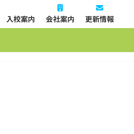
入校案内
会社案内
更新情報
紹介
バス
他の講習
ある質問
等）
用）