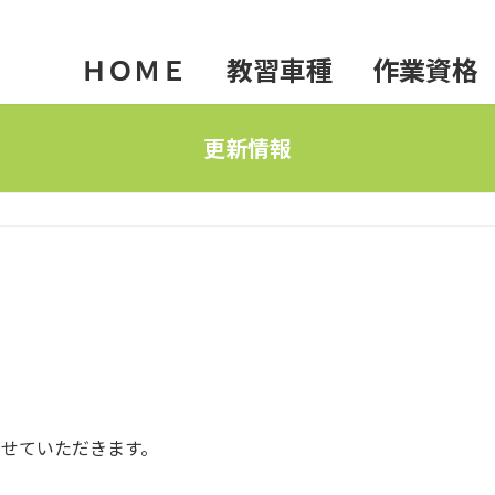
ＨＯＭＥ
教習車種
作業資格
普通免許
フォークリフト
施設
更新情報
準中型免許
玉掛け
送迎
中型免許
小型移動式クレーン
その
大型免許
高所作業車
よく
二輪免許
車両系建設機械（整地
大型特殊免許
車両系建設機械（解体
せていただきます。
けん引免許
不整地運搬車
。