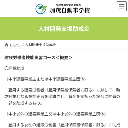
コ
ナ
ン
ビ
テ
ゲ
ン
ー
ツ
シ
人材開発支援助成金
へ
ョ
ス
ン
キ
に
HOME
人材開発支援助成金
ッ
移
プ
動
建設労働者技能実習コース＜概要＞
〇経費助成
（中小建設事業主または中小建設事業主団体）
雇用する建設労働者（雇用保険被保険者に限る）に対して、助
成対象となる技能実習を受講させ、賃金を支払った場合に経費の
一部を助成するもの。
（中小以外の建設事業主又は中小以外の建設事業主団体）
雇用する女性の建設労働者（雇用保険被保険者に限る）に助成