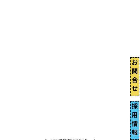
お
問
合
せ
採
用
情
報