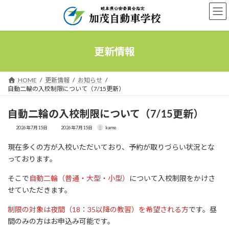
コ
ナ
ン
ビ
テ
ゲ
ン
ー
ツ
シ
更新情報
へ
ョ
ス
ン
キ
に
HOME
更新情報
お知らせ
ッ
移
自動二輪の入校制限について（7/15更新）
プ
動
自動二輪の入校制限について（7/15更新）
最
2026年7月15日
2026年7月15日
kamo
終
更
現在多くの方が入校いただいており、予約が取りづらい状況とな
新
日
っております。
時
:
そこで
自動二輪（普通・大型・小型）
について入校制限をかけさ
せていただきます。
制限の対象は夜間（18：35以降の教習）を希望される方
です。昼
間のみの方はお申込み可能です。