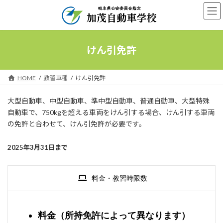
コ
ナ
ン
ビ
テ
ゲ
ン
ー
ツ
シ
けん引免許
へ
ョ
ス
ン
キ
に
HOME
教習車種
けん引免許
ッ
移
プ
動
大型自動車、中型自動車、準中型自動車、普通自動車、大型特殊
自動車で、750kgを超える車両をけん引する場合、けん引する車両
の免許と合わせて、けん引免許が必要です。
2025年3月31日まで
料金・教習時限数
料金（所持免許によって異なります）