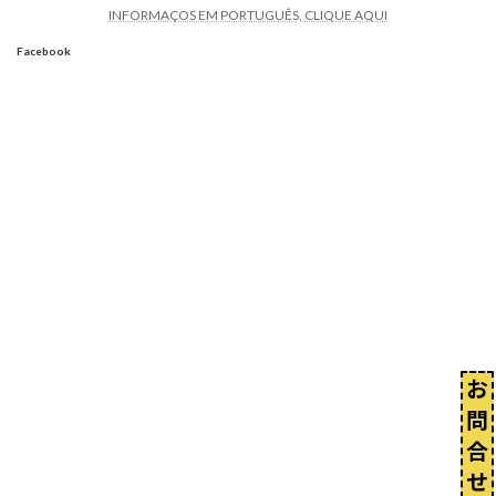
INFORMAÇOS EM PORTUGUÊS, CLIQUE AQUI
Facebook
お
問
合
せ