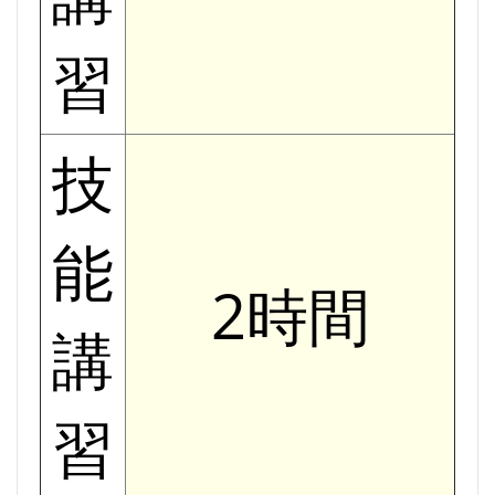
習
技
能
2時間
講
習