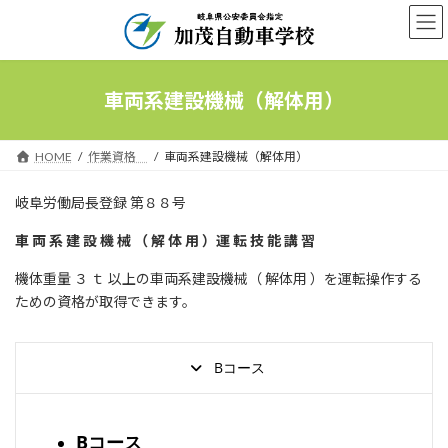
コ
ナ
ン
ビ
テ
ゲ
ン
ー
ツ
シ
車両系建設機械（解体用）
へ
ョ
ス
ン
キ
に
HOME
作業資格
車両系建設機械（解体用）
ッ
移
プ
動
岐阜労働局長登録 第８８号
車 両 系 建 設 機 械 （ 解 体 用 ）運 転 技 能 講 習
機体重量 ３ ｔ 以上の車両系建設機械（ 解体用 ）を運転操作する
ための資格が取得できます。
Bコース
Bコース