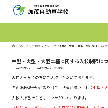
コ
ナ
ン
ビ
テ
ゲ
ン
ー
ツ
シ
へ
ョ
ス
ン
キ
に
HOME
更新情報
お知らせ
中型・大型・大型二種に関する入校
ッ
移
プ
動
中型・大型・大型二種に関する入校制限につ
最
2026年6月13日
2026年6月13日
kamo
終
更
新
現在大変多くの方にご入校いただいております。
日
時
:
その為教習予約が取りづらい状況が続いており
中型・
入校の順番待ちをしていただいております。
（以前は入校可となっていた昼間部も順番待ちとさせて