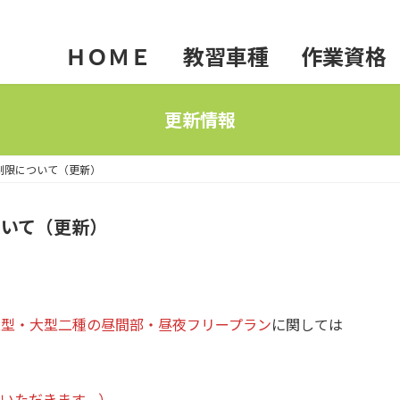
ＨＯＭＥ
教習車種
作業資格
普通免許
フォークリフト
施設
更新情報
準中型免許
玉掛け
送迎
制限について（更新）
中型免許
小型移動式クレーン
その
いて（更新）
大型免許
高所作業車
よく
二輪免許
車両系建設機械（整地
大型・大型二種の昼間部・昼夜フリープラン
に関しては
大型特殊免許
車両系建設機械（解体
けん引免許
不整地運搬車
いただきます。）