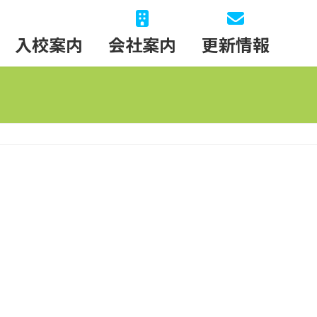
入校案内
会社案内
更新情報
紹介
バス
他の講習
ある質問
等）
用）