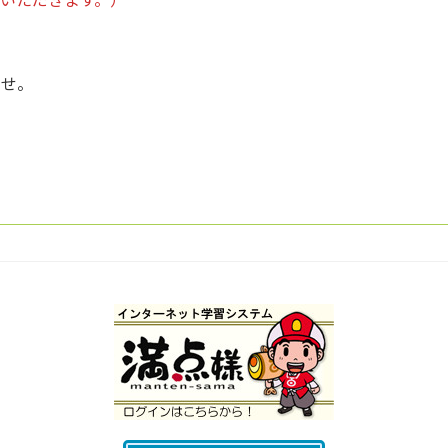
大型二種免許
特別教育
ませ。