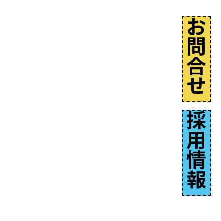
お
問
合
せ
採
用
情
報